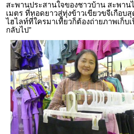
สะพานประสานใจของชาวบ้าน สะพานไม้
เมตร ที่ทอดยาวสู่ทุ่งข้าวเขียวขจีเกือบ
ไฮไลท์ที่ใครมาเที่ยวก็ต้องถ่ายภาพเก็
กลับไป”