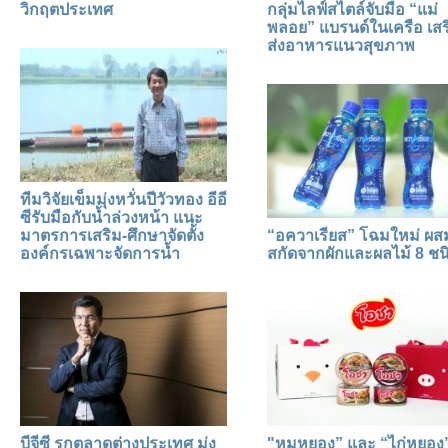
วิกฤตประเทศ
กลุ่มไลฟ์สไตล์จับมือ “แม่
พลอย” แบรนด์ในเครือ เสร
ส่งอาหารแนวสุขภาพ
ทีมวิจัยเข็มมุ่งหวั่นปีวัวทอง อีอี
ซีรับมือกับน้ำล่วงหน้า แนะ
มาตรการเสริม-ศึกษาจัดตั้ง
“อควาเรียส” โฉมใหม่ ผ
องค์กรเฉพาะจัดการน้ำ
สกัดจากผักและผลไม้ 8 ชน
บีจีซี รุกตลาดต่างประเทศ มุ่ง
"หมูหยอง” และ “ไก่หยอง