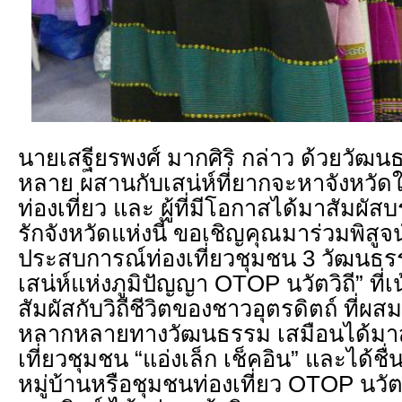
นายเสฐียรพงศ์ มากศิริ กล่าว ด้วยวัฒ
หลาย ผสานกับเสน่ห์ที่ยากจะหาจังหวัด
ท่องเที่ยว และ ผู้ที่มีโอกาสได้มาสัมผ
รักจังหวัดแห่งนี้ ขอเชิญคุณมาร่วมพิสูจน
ประสบการณ์ท่องเที่ยวชุมชน 3 วัฒนธรร
เสน่ห์แห่งภูมิปัญญา OTOP นวัตวิถี” ที่เ
สัมผัสกับวิถีชีวิตของชาวอุตรดิตถ์ ที่
หลากหลายทางวัฒนธรรม เสมือนได้มาสั
เที่ยวชุมชน “แอ่งเล็ก เช็คอิน” และได้
หมู่บ้านหรือชุมชนท่องเที่ยว OTOP นวัตว