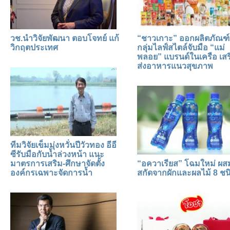
วช.นำวิจัยพัฒนา ตอบโจทย์ แก้
“ชาวเกาะ” ออกผลิตภัณฑ์
วิกฤตประเทศ
กลุ่มไลฟ์สไตล์จับมือ “แม่
พลอย” แบรนด์ในเครือ เสร
ส่งอาหารแนวสุขภาพ
ทีมวิจัยเข็มมุ่งหวั่นปีวัวทอง อีอี
ซีรับมือกับน้ำล่วงหน้า แนะ
มาตรการเสริม-ศึกษาจัดตั้ง
“อควาเรียส” โฉมใหม่ ผ
องค์กรเฉพาะจัดการน้ำ
สกัดจากผักและผลไม้ 8 ชน