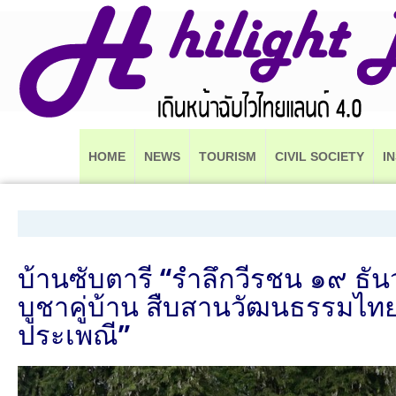
HOME
NEWS
TOURISM
CIVIL SOCIETY
I
บ้านซับตารี “รำลึกวีรชน ๑๙ ธั
บูชาคู่บ้าน สืบสานวัฒนธรรมไทย
ประเพณี”