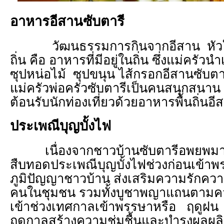
อาหารอีสานซับตารี
วัฒนธรรมการกินจากอีสาน หัวใจ
ถิ่น คือ อาหารที่มีอยู่ในถิ่น ซึ่งแม่คร
ซุปหน่อไม้ ซุปขนุน ไส้กรอกอีสานซับตาร
แม่ครัวพ่อครัวซับตารีเป็นคนสนุกสนา
ต้อนรับนักท่องเที่ยวด้วยอาหารพื้นถิ่นอี
ประเพณีบุญบั้งไฟ
เนื่องจากชาวบ้านซับตารีอพยพมาจา
สืบทอดประเพณีบุญบั้งไฟช่วงก่อนเข้าพรร
ภูมิปัญญาชาวบ้าน ส่งเสริมความรักคว
คนในชุมชน รวมทั้งบูชาพญาแถนตามความ
เข้าช่วงเทศกาลเข้าพรรษาหรือ ฤดูฝน
ฤดูกาลสร้างความชุ่มชื้นและบำรุงผลผล