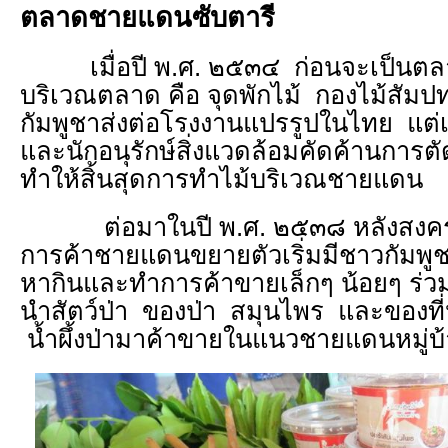
ตลาดชายแดนซับตารี
เมื่อปี พ.ศ. ๒๕๓๔ ก่อนจะเป็นตลาด
บริเวณตลาด คือ จุดพักไม้ กองไม้สัม
กัมพูชาส่งต่อโรงงานแปรรูปในไทย แต่
และนักอนุรักษ์สิ่งแวดล้อมคัดค้านการตั
ทำให้สิ้นสุดการทำไม้บริเวณชายแดน
ต่อมาในปี พ.ศ. ๒๕๓๘ หลังสงค
การค้าชายแดนขยายตัวเริ่มมีชาวกัมพู
หากินและทำการค้าขายเล็กๆ น้อยๆ ร่
นำสัตว์ป่า ของป่า สมุนไพร และของที่
น้ำผึ้งป่ามาค้าขายในแนวชายแดนหมู่บ้