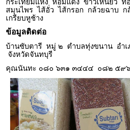
กระเทียมแห้ง หอมแดง ข้าวเหนียว ทอเส
สมุนไพร ไส้อั่ว ไส้กรอก กล้วยฉาบ กล้
เกรียบหูช้าง
ข้อมูลติดต่อ
บ้านซับตารี หมู่ ๒ ตำบลทุ่งขนาน อ
จังหวัดจันทบุรี
คุณนันทะ ๐๘๐ ๖๓๑ ๓๔๔๔ ๐๘๒ ๕๙