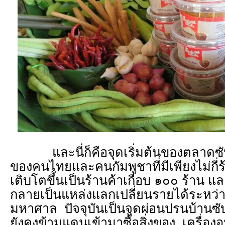
และนี่ก็คือจุดเริ่มต้นของตลาดซับ
ของคนไทยและคนกัมพูชาที่มีเพียงไม่กี่ร
เติบโตขึ้นเป็นร้านค้าเกือบ ๑๐๐ ร้าน แ
กลายเป็นแหล่งแลกเปลี่ยนรายได้ระหว่
มหาศาล ปัจจุบันเป็นจุดผ่อนปรนบ้านซั
ยังคงข้ามแดนเข้ามาซื้อสิ่งของ เครื่อ