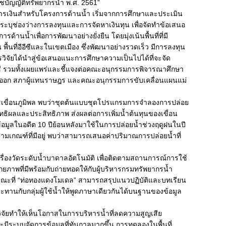
บัญญัติทรัพยากรน้ำ พ.ศ. 2561”
การเงินสำหรับโครงการด้านน้ำ เริ่มจากการศึกษาและประเมิน
์ ระบุช่องว่างการลงทุนและการจัดหาเงินทุน เพื่อจัดทำข้อเสนอ
านน้ำเพื่อการพัฒนาอย่างยั่งยืน โดยมุ่งเน้นพื้นที่ที่มี
ื้นที่อีอีซีและในเขตเมือง ซึ่งพัฒนาอย่างรวดเร็ว มีการลงทุน
วิจัยได้นำสู่ข้อเสนอแนะการศึกษาความเป็นไปได้ที่จะจัด
ีซี รวมทั้งเผยแพร่และชี้แจงต่อคณะอนุกรรมการพิจารณาศึกษา
ันออก สภาผู้แทนราษฎร และคณะอนุกรรมการขับเคลื่อนแผนแม่
เขื่อนภูมิพล พบว่าชุดต้นแบบชุดโปรแกรมการจำลองการปล่อย
ิทธิผลและประสิทธิภาพ ส่งผลต่อการเพิ่มน้ำต้นทุนของเขื่อน
ข้อมูลในอดีต 10 ปีย้อนหลังมาใช้ในการปล่อยน้ำช่วงฤดูฝนในปี
้ำตามเกณฑ์ที่มีอยู่ พบว่าสามารถเสนอค่าปริมาณการปล่อยน้ำที่
ื่องวัดระดับน้ำบาดาลอัตโนมัติ เพื่อติดตามสถานการณ์การใช้
ยภาพที่มีพร้อมกับถ่ายทอดให้กับผู้บริหารกรมทรัพยากรน้ำ
ขณะที่ “ท่อทองแดงโมเดล” สามารถสรุปแนวปฏิบัติและบทเรียน
ทานกับกลุ่มผู้ใช้น้ำให้พูดภาษาเดียวกันได้บนฐานของข้อมูล
วิจัยทำให้เห็นโอกาสในการบริหารน้ำที่ลดความสูญเสีย
ละมีระบบจัดการข้อมูลที่ทันกาลมากขึ้น การทดลองในพื้นที่