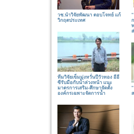
วช.นำวิจัยพัฒนา ตอบโจทย์ แก้
“
วิกฤตประเทศ
ก
พ
ส
ทีมวิจัยเข็มมุ่งหวั่นปีวัวทอง อีอี
ซีรับมือกับน้ำล่วงหน้า แนะ
มาตรการเสริม-ศึกษาจัดตั้ง
“
องค์กรเฉพาะจัดการน้ำ
ส