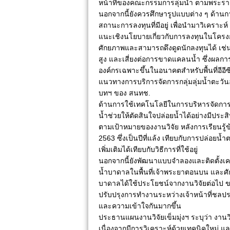
หน้าที่ของคณะกรรมการลุ่มน้ำ ตามพระราช
นอกจากนี้ยังควรศึกษารูปแบบต่าง ๆ ด้าน
สถานะการลงทุนที่มีอยู่ เพื่อนำมาวิเคราะห
แนะเชิงนโยบายเกี่ยวกับการลงทุนในโครงการด้
ศักยภาพและสามารถดึงดูดนักลงทุนได้ เช่น พ
สูง และเสี่ยงต่อการขาดแคลนน้ำ ซึ่งผลการ
องค์กรเฉพาะขึ้นในอนาคตสำหรับพื้นที่อีอ
แนวทางการบริการจัดการกลุ่มลุ่มน้ำตะว
บทฯ ของ สนทช.
ด้านการใช้เทคโนโลยีในการบริหารจัดการ
น้ำช่วยให้ตัดสินใจปล่อยน้ำได้อย่างมีประส
ตามเป้าหมายของงานวิจัย หลังการเรียนรู้
2563 ซึ่งเป็นปีที่แล้ง เทียบกับการปล่อยน
เพิ่มเติมได้เทียบกับวิธีการที่ใช้อยู่
นอกจากนี้ยังพัฒนาแบบจำลองและติดตั้งเคร
น้ำบาดาลในพื้นที่เจ้าพระยาตอนบน และศัก
บาดาลได้ใช้ประโยชน์จากงานวิจัยต่อไป 
ปรับปรุงการทำงานระหว่างเจ้าหน้าที่ชลประ
และความเข้าใจกันมากขึ้น
ประธานแผนงานวิจัยเข็มมุ่งฯ ระบุว่า งาน
เนื่องจากมีการวิเคราะห์ด้วยเทคนิคใหม่ แ