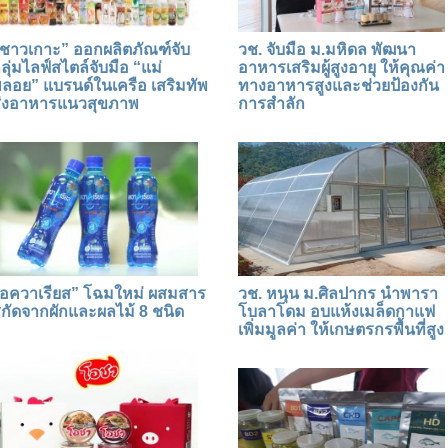
ชาวเกาะ” ออกผลิตภัณฑ์จับ
วช. จับมือ ม.มหิดล พัฒนา
ลุ่มไลฟ์สไตล์จับมือ “แม่
อาหารเสริมผู้สูงอายุ ให้คุณค่า
ลอย” แบรนด์ในเครือ เสริมทัพ
ทางอาหารสูงและช่วยป้องกัน
่งอาหารแนวสุขภาพ
การสำลัก
อควาเรียส” โฉมใหม่ ผสมสาร
วช. หนุน ม.ศิลปากร นำพารา
กัดจากผักและผลไม้ 8 ชนิด
โบลาโดม อบแห้งเมล็ดกาแฟ
เพิ่มมูลค่า ให้เกษตรกรพื้นที่สูง