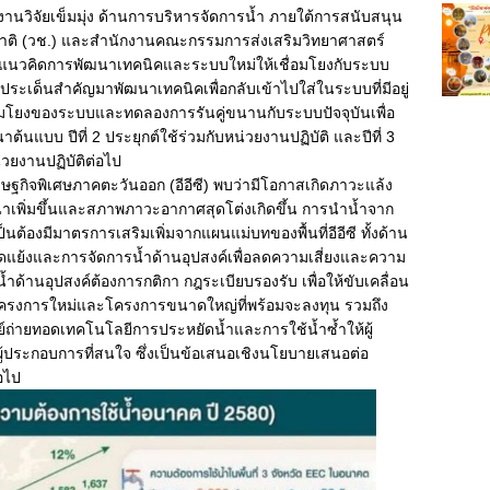
นวิจัยเข็มมุ่ง ด้านการบริหารจัดการน้ำ ภายใต้การสนับสนุน
ติ (วช.) และสำนักงานคณะกรรมการส่งเสริมวิทยาศาสตร์
ากแนวคิดการพัฒนาเทคนิคและระบบใหม่ให้เชื่อมโยงกับระบบ
ระเด็นสำคัญมาพัฒนาเทคนิคเพื่อกลับเข้าไปใส่ในระบบที่มีอยู่
อมโยงของระบบและทดลองการรันคู่ขนานกับระบบปัจจุบันเพื่อ
้นแบบ ปีที่ 2 ประยุกต์ใช้ร่วมกับหน่วยงานปฏิบัติ และปีที่ 3
่วยงานปฏิบัติต่อไป
ฐกิจพิเศษภาคตะวันออก (อีอีซี) พบว่ามีโอกาสเกิดภาวะแล้ง
นาเพิ่มขึ้นและสภาพภาวะอากาศสุดโต่งเกิดขึ้น การนำน้ำจาก
ต้องมีมาตรการเสริมเพิ่มจากแผนแม่บทของพื้นที่อีอีซี ทั้งด้าน
ัดแย้งและการจัดการน้ำด้านอุปสงค์เพื่อลดความเสี่ยงและความ
านอุปสงค์ต้องการกติกา กฎระเบียบรองรับ เพื่อให้ขับเคลื่อน
โครงการใหม่และโครงการขนาดใหญ่ที่พร้อมจะลงทุน รวมถึง
ย์ถ่ายทอดเทคโนโลยีการประหยัดน้ำและการใช้น้ำซ้ำให้ผู้
ู้ประกอบการที่สนใจ ซึ่งเป็นข้อเสนอเชิงนโยบายเสนอต่อ
อไป