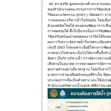
รศ. ดร.สุจริต คูณธนกุลวงศ์ ประธานแผนงา
ของสำนักงานคณะกรรมการการวิจัยแห่งชา
วิจัยและนวัตกรรม (สกสว.) เปิดเผยว่า จ
วางแผนและบริหารน้ำในปัจจุบัน โดยเลือกป
ด้วยเทคนิคใหม่ได้ ตลอดจนพัฒนาการเชื่
การทดสอบได้ ซึ่งในปีแรกเป็นการวิจัยพัฒนาต
วิจัยเสริมพร้อมถ่ายทอดผลงานวิจัยให้กับหน
ผลการวิเคราะห์สภาพน้ำในเขตระเบียงเศรษ
เช่นปี 2563 โดยเฉพาะเมื่อมีโครงการพัฒ
ภาคกลางไปช่วยจะเป็นไปได้ยากขึ้นจึงจำเป็น
จัดหา เก็บกัก บริหารน้ำ การจัดการความข
เสียหายในอนาคต การขยายผลการจัดการน้ำด้
ทุกภาคส่วนอย่างมีมาตรฐาน โดยเริ่มจาก
มาตรการช่วยเหลือสนับสนุนที่จำเป็น มีศูน
ประกอบการเห็นเป็นตัวอย่าง และใช้อบรมผ
สำนักงานทรัพยากรน้ำแห่งชาติพิจารณาต่