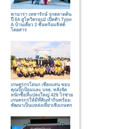
พานารา เทพารักษ์ รุกตลาดต้น
ปี 64 สูโควิดรอบ2 เปิดตัว Type
A บ้านเดี่ยว 3 ชั้นพร้อมลิฟต์
โดยสาร
เกษตรกรโยนก เชียงแสน ขอบ
คุณบิ๊กป้อมและ บจธ. หลังจัด
หนักซื้อที่แปลงใหญ่ 426 ไร่ช่วย
เกษตรกรให้มีที่ดินทำกินพร้อม
พัฒนาเป็นแหล่งเที่ยวเชิงเกษตร