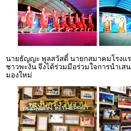
นายธัญญะ พูลสวัสดิ์ นายกสมาคมโรงแ
ชาวพะงัน จึงได้ร่วมมือร่วมใจการนำเส
มองใหม่