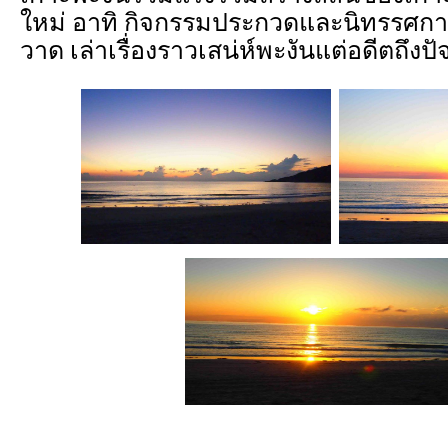
ใหม่ อาทิ กิจกรรมประกวดและนิทรรศก
วาด เล่าเรื่องราวเสน่ห์พะงันแต่อดีตถึงปั