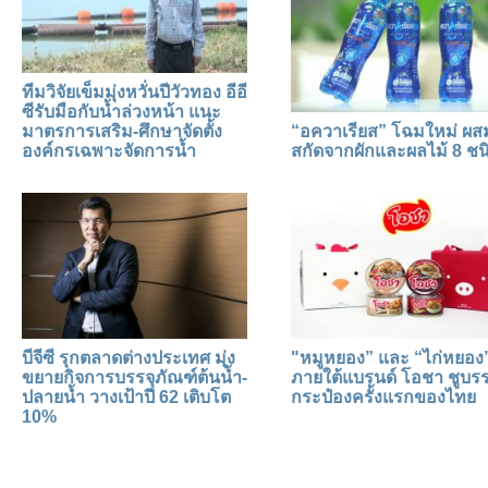
ทีมวิจัยเข็มมุ่งหวั่นปีวัวทอง อีอี
ซีรับมือกับน้ำล่วงหน้า แนะ
มาตรการเสริม-ศึกษาจัดตั้ง
“อควาเรียส” โฉมใหม่ ผ
องค์กรเฉพาะจัดการน้ำ
สกัดจากผักและผลไม้ 8 ชน
บีจีซี รุกตลาดต่างประเทศ มุ่ง
"หมูหยอง” และ “ไก่หยอง
ขยายกิจการบรรจุภัณฑ์ต้นน้ำ-
ภายใต้แบรนด์ โอชา ชูบรร
ปลายน้ำ วางเป้าปี 62 เติบโต
กระป๋องครั้งแรกของไทย
10%