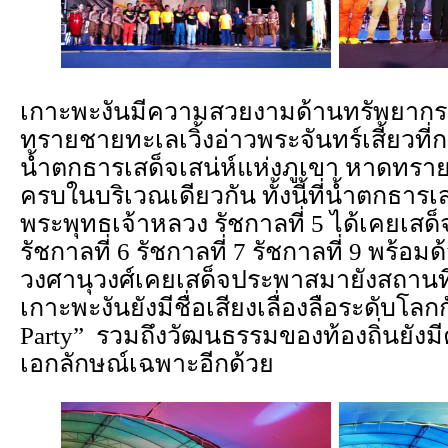
เกาะพะงันมีความสวยงามด้านทรัพยาก
ทรายชายทะเลเวิ้งอ่าวพระจันทร์เสี้ยวที
น้ำตกธารเสด็จเสน่ห์แห่งภูเขา หาดทราย
ครบในบริเวณเดียวกัน ทั้งนี้ที่น้ำตกธา
พระพุทธเจ้าหลวง รัชกาลที่ 5 ได้เคยเสด็
รัชกาลที่ 6 รัชกาลที่ 7 รัชกาลที่ 9 พร้
วงศานุวงศ์เคยเสด็จประพาสมายังสถานที่
เกาะพะงันยังมีชื่อเสียงเลื่องลือระดับโล
Party” รวมถึงวัฒนธรรมของท้องถิ่นยังม
เอกลักษณ์เฉพาะอีกด้วย