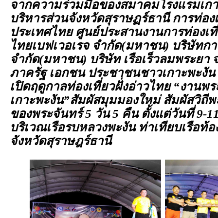
จากความร่วมมือของสมาคมโรงแรมเกาะ
บริหารส่วนจังหวัดสุราษฏร์ธานี การท่องเ
ประเทศไทย ศูนย์ประสานงานการท่องเที่
ไทยเบฟเวอเรจ จำกัด(มหาชน) บริษัทกา
จำกัด(มหาชน) บริษัท เรือเร็วลมพระยา จ
ภาครัฐ เอกชน ประชาชนชาวเกาะพะงัน 
เปิดฤดูกาลท่องเที่ยวฝั่งอ่าวไทย “งานพระ
เกาะพะงัน”สัมผัสมุมมองใหม่ สัมผัสวิถีพ
ของพระจันทร์ 5 วัน 5 คืน ตั้งแต่วันที่ 9
บริเวณเรือรบหลวงพะงัน ท่าเทียบเรือท้
จังหวัดสุราษฎร์ธานี