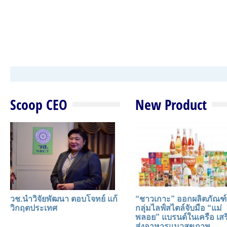
Scoop CEO
New Product
วช.นำวิจัยพัฒนา ตอบโจทย์ แก้
“ชาวเกาะ” ออกผลิตภัณฑ์
วิกฤตประเทศ
กลุ่มไลฟ์สไตล์จับมือ “แม่
พลอย” แบรนด์ในเครือ เสร
ส่งอาหารแนวสุขภาพ