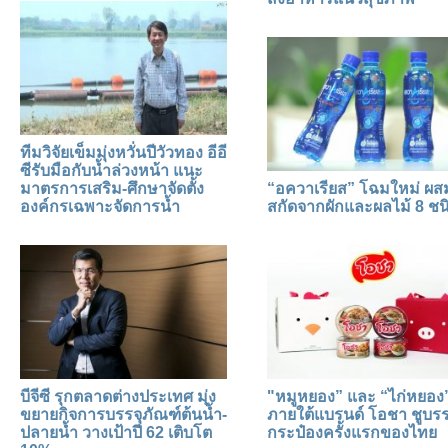
ทีมวิจัยเข็มมุ่งหวั่นปีวัวทอง อีอี
ซีรับมือกับน้ำล่วงหน้า แนะ
มาตรการเสริม-ศึกษาจัดตั้ง
“อควาเรียส” โฉมใหม่ ผ
องค์กรเฉพาะจัดการน้ำ
สกัดจากผักและผลไม้ 8 ชน
บีจีซี รุกตลาดต่างประเทศ มุ่ง
"หมูหยอง” และ “ไก่หยอง
ขยายกิจการบรรจุภัณฑ์ต้นน้ำ-
ภายใต้แบรนด์ โอชา ชูบรร
ปลายน้ำ วางเป้าปี 62 เติบโต
กระป๋องครั้งแรกของไทย