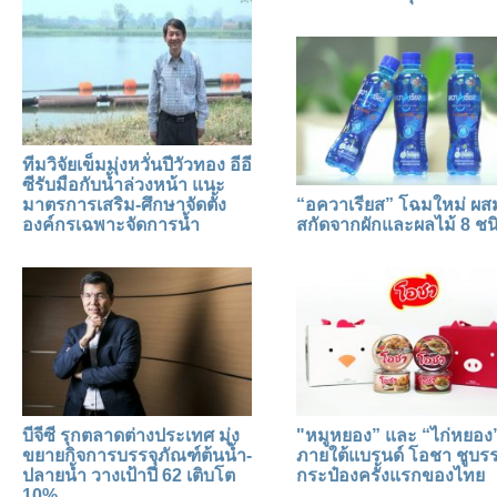
ทีมวิจัยเข็มมุ่งหวั่นปีวัวทอง อีอี
ซีรับมือกับน้ำล่วงหน้า แนะ
มาตรการเสริม-ศึกษาจัดตั้ง
“อควาเรียส” โฉมใหม่ ผ
องค์กรเฉพาะจัดการน้ำ
สกัดจากผักและผลไม้ 8 ชน
บีจีซี รุกตลาดต่างประเทศ มุ่ง
"หมูหยอง” และ “ไก่หยอง
ขยายกิจการบรรจุภัณฑ์ต้นน้ำ-
ภายใต้แบรนด์ โอชา ชูบรร
ปลายน้ำ วางเป้าปี 62 เติบโต
กระป๋องครั้งแรกของไทย
10%