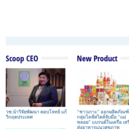
Scoop CEO
New Product
วช.นำวิจัยพัฒนา ตอบโจทย์ แก้
“ชาวเกาะ” ออกผลิตภัณฑ์
วิกฤตประเทศ
กลุ่มไลฟ์สไตล์จับมือ “แม่
พลอย” แบรนด์ในเครือ เสร
ส่งอาหารแนวสุขภาพ