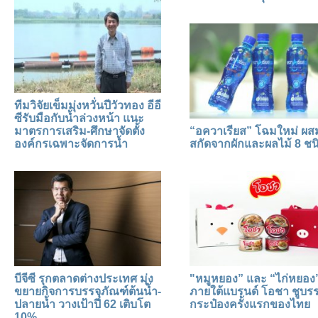
ทีมวิจัยเข็มมุ่งหวั่นปีวัวทอง อีอี
ซีรับมือกับน้ำล่วงหน้า แนะ
มาตรการเสริม-ศึกษาจัดตั้ง
“อควาเรียส” โฉมใหม่ ผ
องค์กรเฉพาะจัดการน้ำ
สกัดจากผักและผลไม้ 8 ชน
บีจีซี รุกตลาดต่างประเทศ มุ่ง
"หมูหยอง” และ “ไก่หยอง
ขยายกิจการบรรจุภัณฑ์ต้นน้ำ-
ภายใต้แบรนด์ โอชา ชูบรร
ปลายน้ำ วางเป้าปี 62 เติบโต
กระป๋องครั้งแรกของไทย
10%