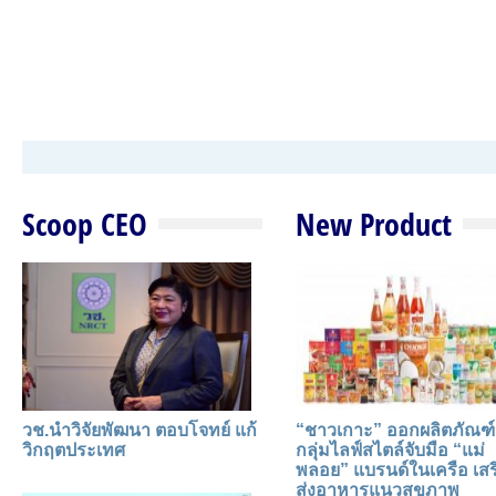
Scoop CEO
New Product
วช.นำวิจัยพัฒนา ตอบโจทย์ แก้
“ชาวเกาะ” ออกผลิตภัณฑ์
วิกฤตประเทศ
กลุ่มไลฟ์สไตล์จับมือ “แม่
พลอย” แบรนด์ในเครือ เสร
ส่งอาหารแนวสุขภาพ