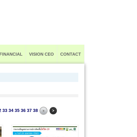
FINANCIAL
VISION CEO
CONTACT
2
33
34
35
36
37
38