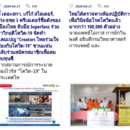
2020-04-15
898
2020-04-13
848
ี้ เดอะสกา, เก๋ไก๋ สไลเดอร์,
ไทยได้ตรวจทางห้องปฏิบัติกา
ก่ง-ธชย 3 ครีเอเตอร์ชื่อดังของ
เพื่อวินิจฉัยโรคโควิดแล้ว
มืองไทย จับมือ Superfanz ร่วม
มากกว่า 100,000 ตัวอย่าง
่าวิกฤติโควิด-19 จัดทำ
นายแพทย์โอภาส การย์กวิน
คมเปญ “Creators ไทยร่วมใจ
พงศ์ อธิบดีกรมวิทยาศาสตร์
้องกันโควิด-19” ชวนแฟน
การแพทย์ และ
ลับร่วมสมัครสมาชิกเพื่อสม
บทุนซื
จากสถานการณ์การระบาด
องไวรัส "โควิด-19" ใน
ประเทศไท