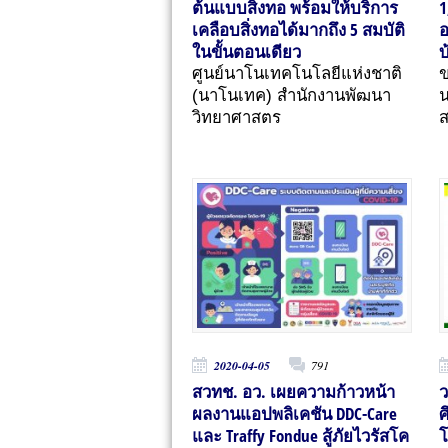
ต้นแบบสิ่งทอ พร้อมให้บริการ
1
เคลือบสิ่งทอได้มากถึง 5 สมบัติ
อ
ในขั้นตอนเดียว
บ
ศูนย์นาโนเทคโนโลยีแห่งชาติ
(นาโนเทค) สำนักงานพัฒนา
น
วิทยาศาสตร
ส
2020-04-05
791
สวทช. อว. เผยความก้าวหน้า
ว
ผลงานแอปพลิเคชัน DDC-Care
ศ
และ Traffy Fondue สู้ภัยไวรัสโค
โ