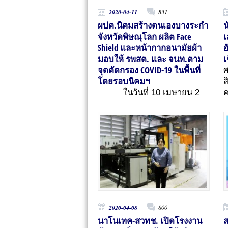
2020-04-11
831
ผปค.นิคมสร้างตนเองบางระกำ
น
จังหวัดพิษณุโลก ผลิต Face
เ
Shield และหน้ากากอนามัยผ้า
อ
มอบให้ รพสต. และ จนท.ตาม
เ
จุดคัดกรอง COVID-19 ในพื้นที่
ศ
โดยรอบนิคมฯ
ส
ในวันที่ 10 เมษายน 2
2020-04-08
800
นาโนเทค-สวทช. เปิดโรงงาน
ส