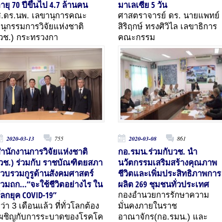
ายุ 70 ปีขึ้นไป 4.7 ล้านคน
มาเลเซีย 5 วัน
.ดร.นพ. เลขานุการคณะ
ศาสตราจารย์ ดร. นายแพทย์
นุกรรมการวิจัยแห่งชาติ
สิริฤกษ์ ทรงศิวิไล เลขาธิการ
วช.) กระทรวงกา
คณะกรรม
2020-03-13
755
2020-03-08
861
ำนักงานการวิจัยแห่งชาติ
กอ.รมน.ร่วมกับวช. นำ
วช.) ร่วมกับ ราชบัณฑิตยสภา
นวัตกรรมเสริมสร้างคุณภาพ
วบรวมกูรูด้านสังคมศาสตร์
ชีวิตและเพิ่มประสิทธิภาพการ
่วมถก…“จะใช้ชีวิตอย่างไร ใน
ผลิต 269 ชุมชนทั่วประเทศ
ลกยุค COVID-19”
กองอำนวยการรักษาความ
ว่า 3 เดือนแล้ว ที่ทั่วโลกต้อง
มั่นคงภายในราช
เผชิญกับการระบาดของโรคโค
อาณาจักร(กอ.รมน.) และ