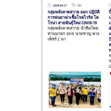
2020-04-17
741
กลุ่มพลังลาดสวาย ออก ปฎิบัติ
บ
การพ่นยาฆ่าเชื้อโรคไวรัส โค
เ
โรน่า สายพันธุ์ใหม่ COVID-19
เ
ฝ
กลุ่มพลังลาดสวาย นำทีมโดย
แ
ท่านนายก อบจ นายชาญ พวง
ป
เพ็ชร์ ( นา
ค
ท
ข