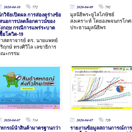
2020-04-10
772
2020-04-09
792
ักวิจัยเปิดผล การส่องดูร่างข้อ
มูลนิธิพระยูไลไภษัชย์
สนอการปลดล็อกดาวน์ของ
สงเคราะห์ โดยองพจนกรโกศ
ังกฤษ กรณีการแพร่ระบาด
ประธานมูลนิธิพร
ชื้อโควิด-19
าสตราจารย์ ดร. นายแพทย์
ิริฤกษ์ ทรงศิวิไล เลขาธิการ
คณะกรรม
2020-04-07
714
2020-04-07
726
หกรณ์นำสินค้ามาตรฐานกว่า
รายงานข้อมูลสถานการณ์การ