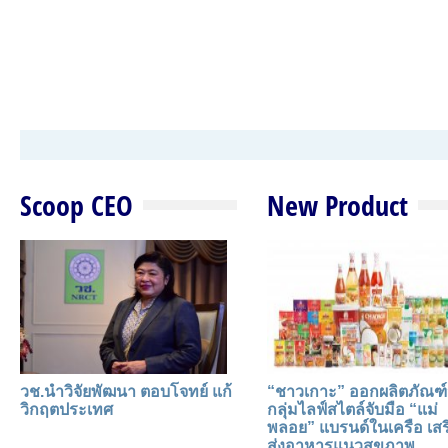
Scoop CEO
New Product
วช.นำวิจัยพัฒนา ตอบโจทย์ แก้
“ชาวเกาะ” ออกผลิตภัณฑ์
วิกฤตประเทศ
กลุ่มไลฟ์สไตล์จับมือ “แม่
พลอย” แบรนด์ในเครือ เสร
ส่งอาหารแนวสุขภาพ