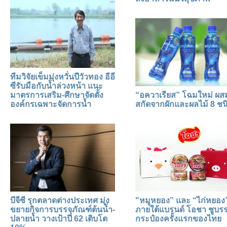
ทีมวิจัยเข็มมุ่งหวั่นปีวัวทอง อีอี
ซีรับมือกับน้ำล่วงหน้า แนะ
มาตรการเสริม-ศึกษาจัดตั้ง
“อควาเรียส” โฉมใหม่ ผ
องค์กรเฉพาะจัดการน้ำ
สกัดจากผักและผลไม้ 8 ชน
บีจีซี รุกตลาดต่างประเทศ มุ่ง
"หมูหยอง” และ “ไก่หยอง
ขยายกิจการบรรจุภัณฑ์ต้นน้ำ-
ภายใต้แบรนด์ โอชา ชูบรร
ปลายน้ำ วางเป้าปี 62 เติบโต
กระป๋องครั้งแรกของไทย