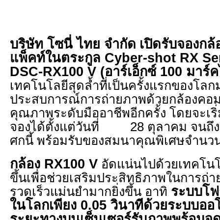
บริษัท โซนี่ ไทย จำกัด
เปิดรับจองกล
แพ็คท์ในตระกูล
Cyber-shot RX Seri
DSC-RX100 V (อาร์เอ็กซ์ 100 มาร์ค
เทคโนโลยีสุดล้ำที่เป็นครั้งแรกของโล
ประสบการณ์การถ่ายภาพด้วยกล้องคอมแพ
คุณภาพระดับมืออาชีพอีกครั้ง โดยจะเริ่มเ
จองได้ตั้งแต่วันที่ 28 ตุลาคม จนถึงว
ศกนี้ พร้อมรับของสมนาคุณพิเศษจำนว
กล้อง
RX100 V
อัดแน่นไปด้วยเทคโนโล
ขึ้นเพื่อช่วยเสริมประสิทธิภาพในการถ่
ระบบโฟกั
รวดเร็วแม่นยำมากยิ่งขึ้น อาทิ
ในโลกเพียง
0.05 วินาทีด้วยระบบออ
ระยะทางบนเซ็นเซอร์รับภาพพร้อมจุด