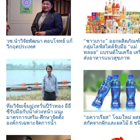
วช.นำวิจัยพัฒนา ตอบโจทย์ แก้
“ชาวเกาะ” ออกผลิตภัณฑ์
วิกฤตประเทศ
กลุ่มไลฟ์สไตล์จับมือ “แม่
พลอย” แบรนด์ในเครือ เสร
ส่งอาหารแนวสุขภาพ
ทีมวิจัยเข็มมุ่งหวั่นปีวัวทอง อีอี
ซีรับมือกับน้ำล่วงหน้า แนะ
มาตรการเสริม-ศึกษาจัดตั้ง
“อควาเรียส” โฉมใหม่ ผ
องค์กรเฉพาะจัดการน้ำ
สกัดจากผักและผลไม้ 8 ชน