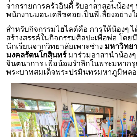
จากรายการครัวอินดี้ รับอาสาสอนน้องๆ 
พนักงานมอนเดลีซคอยเป็นพี่เลี้ยงอย่างใ
สำหรับกิจกรรมไฮไลต์คือ การให้น้องๆ 
สร้างสรรค์ในกิจกรรมศิลปะเพื่อพ่อ โด
นักเรียนจากวิทยาลัยเพาะ
ช่าง
มหาวิทยา
มงคลรัตนโกสินทร์
มาร่วมอาสานำน้องๆ ใ
จินตนาการ เพื่อน้อมรำลึกในพระมหากร
พระบาทสมเด็จพระปรมินทรมหาภูมิพลอด