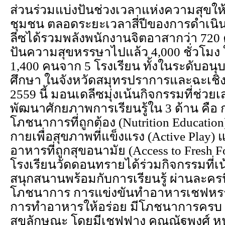
ส่วนร่วมแบ่งปันช่วงเวลาแห่งความสุขให
ชุมชน
ตลอดระยะเวลาสี่ปีของการดำเน
ลีซได้รวมพลังพนักงานจิตอาสากว่า 720 
ปันความสุขหรรษาไปแล้ว
4,000 ชั่วโมง
1,400 คนจาก 5 โรงเรียน ทั้งในระดับอ
ศึกษา ในจังหวัดสมุทรปราการและฉะเชิ
2559 นี้ มอนเดลีซมุ่งเน้นกิจกรรมที่ช่วย
พัฒนาศักยภาพการเรียนรู้ใน 3 ด้าน คือ ก
โภชนาการที่ถูกต้อง (
Nutrition Education
กายเพื่อสุขภาพที่แข็งแรง (
Active Play)
แ
อาหารที่ถูกสุขอนามัย (Access to Fresh 
โรงเรียนวัดดอนทรายได้ร่วมกิจกรรมที่เ
สนุกสนานพร้อมกับการเรียนรู้ ผ่านละคร
โภชนาการ การแข่งขันทำอาหารเชฟหรรษา เ
การทำอาหารให้อร่อย มีโภชนาการครบ 5 
สุขลักษณะ โดยมีเชฟฟาง คุณณัฐพงศ์ หน่