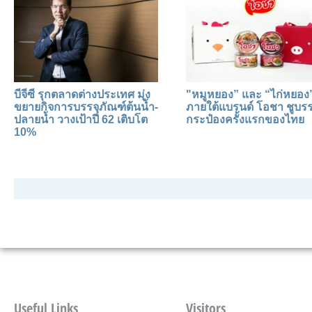
บีจีซี รุกตลาดต่างประเทศ มุ่ง
"หมูหยอง” และ “ไก่หยอง
ขยายกิจการบรรจุภัณฑ์ต้นน้ำ-
ภายใต้แบรนด์ โอชา ชูบรร
ปลายน้ำ วางเป้าปี 62 เติบโต
กระป๋องครั้งแรกของไทย
10%
Useful Links
Visitors