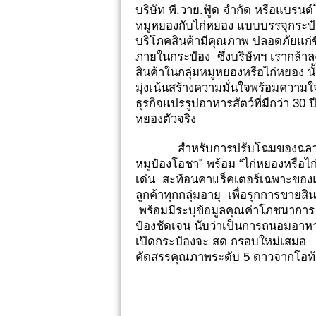
บริษัท พี.วาย.ฟู้ด จำกัด หรือแบร
หมูหยองกับไก่หยอง แบบบรรจุกระป๋
บริโภคสินค้ามีคุณภาพ ปลอดภัยแก่ชี
ภายในกระป๋อง ซึ่งบริษัทฯ เรากล้า
สินค้าในกลุ่มหมูหยองหรือไก่หยอง นั้
มุ่งเน้นสร้างความมั่นใจพร้อมความ
ธุรกิจแปรรูปอาหารสัตว์ที่มีกว่า 3
หยองตัวจริง
สำหรับการปรับโฉมของฉลากบรรจุ
หมูป๋องโอชา” พร้อม “ไก่หยองหรือไ
เด่น สะท้อนคาแร็คเตอร์เฉพาะของแ
ลูกค้าทุกกลุ่มอายุ เพื่อรุกการขาย
พร้อมมีระบุข้อมูลคุณค่าโภชนาการ
ป๋องชัดเจน นับว่าเป็นการถนอมอาหาร
เปิดกระป๋องจะ สด กรอบใหม่เสมอ น
คัดสรรคุณภาพระดับ 5 ดาวจากโอท้อ