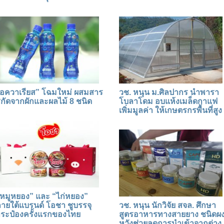
อควาเรียส” โฉมใหม่ ผสมสาร
วช. หนุน ม.ศิลปากร นำพารา
กัดจากผักและผลไม้ 8 ชนิด
โบลาโดม อบแห้งเมล็ดกาแฟ
เพิ่มมูลค่า ให้เกษตรกรพื้นที่สูง
หมูหยอง” และ “ไก่หยอง”
ายใต้แบรนด์ โอชา ชูบรรจุ
วช. หนุน นักวิจัย สจล. ศึกษา
ระป๋องครั้งแรกของไทย
สูตรอาหารทางสายยาง ชนิดผ
หวังช่วยลดการนำเข้าจากต่าง