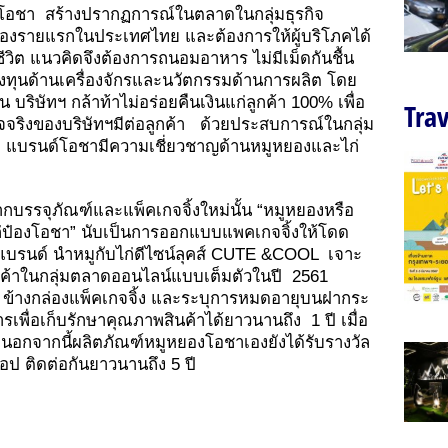
นด์โอชา สร้างปรากฏการณ์ในตลาดในกลุ่มธุรกิจ
องรายแรกในประเทศไทย และต้องการให้ผู้บริโภคได้
วิต แนวคิดจึงต้องการถนอมอาหาร ไม่มีเม็ดกันชื้น
ลงทุนด้านเครื่องจักรและนวัตกรรมด้านการผลิต โดย
น บริษัทฯ กล้าท้าไม่อร่อยคืนเงินแก่ลูกค้า 100% เพื่อ
Trav
ใจจริงของบริษัทฯมีต่อลูกค้า ด้วยประสบการณ์ในกลุ่ม
0 ปี แบรนด์โอชามีความเชี่ยวชาญด้านหมูหยองและไก่
ภัณฑ์และแพ็คเกจจิ้งใหม่นั้น “หมูหยองหรือ
ก่ป๋องโอชา” นับเป็นการออกแบบแพคเกจจิ้งให้โดด
บรนด์ นำหมูกับไก่ดีไซน์ลุคส์ CUTE &COOL เจาะ
สินค้าในกลุ่มตลาดออนไลน์แบบเต็มตัวในปี 2561
 ข้างกล่องแพ็คเกจจิ้ง และระบุการหมดอายุบนฝากระ
เพื่อเก็บรักษาคุณภาพสินค้าได้ยาวนานถึง 1 ปี เมื่อ
อกจากนี้ผลิตภัณฑ์หมูหยองโอชาเองยังได้รับรางวัล
ป ติดต่อกันยาวนานถึง 5 ปี