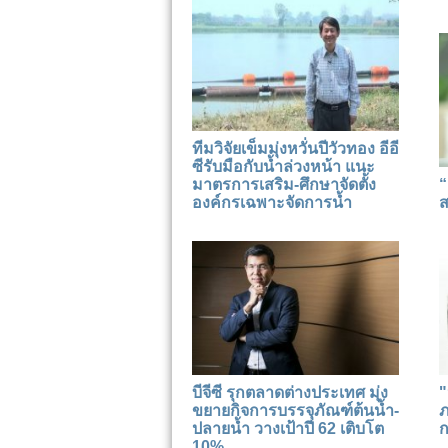
ทีมวิจัยเข็มมุ่งหวั่นปีวัวทอง อีอี
ซีรับมือกับน้ำล่วงหน้า แนะ
มาตรการเสริม-ศึกษาจัดตั้ง
“
องค์กรเฉพาะจัดการน้ำ
ส
บีจีซี รุกตลาดต่างประเทศ มุ่ง
"
ขยายกิจการบรรจุภัณฑ์ต้นน้ำ-
ภ
ปลายน้ำ วางเป้าปี 62 เติบโต
ก
10%