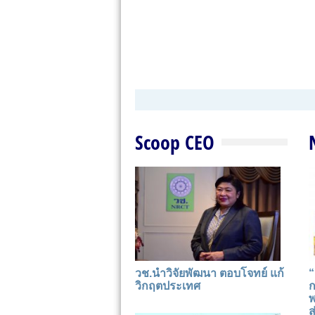
Scoop CEO
วช.นำวิจัยพัฒนา ตอบโจทย์ แก้
“
วิกฤตประเทศ
ก
พ
ส