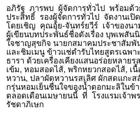
อภิรัฐ ภารพบ ผู้จัดการทั่วไป พร้อมด้ว
ประสิทธิ์ รองผู้จัดการทั่วไป จัดงานเป
โดยเชิญ คุณอุ้ย-จันทร์ยวีร์ เจ้าของ
ผู้เขียนบทประพันธ์ชื่อดังเรื่อง บุพเพสั
ใจชาญสุขกิจ นายกสมาคมประชาสัมพัน
และชิมเมนู ข้าวแช่ตำรับไทยสูตรเฉพา
ธารา ด้วยเครื่องเคียงแสนอร่อยหลายรส
เข้ม, หอมสอดไส้, พริกหยวกสอดไส้, เนื้
หวาน, ปลาผัดหวานรสเลิศ ผักสดแกะส
กรุ่นหอมเย็นชื่นใจของน้ำดอกมะลิในข้าว
ตลอดเดือนเมษายนนี้ ที่ โรงแรมเจ้าพ
รัชดาภิเษก