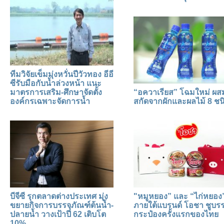
ทีมวิจัยเข็มมุ่งหวั่นปีวัวทอง อีอี
ซีรับมือกับน้ำล่วงหน้า แนะ
มาตรการเสริม-ศึกษาจัดตั้ง
“อควาเรียส” โฉมใหม่ ผ
องค์กรเฉพาะจัดการน้ำ
สกัดจากผักและผลไม้ 8 ชน
บีจีซี รุกตลาดต่างประเทศ มุ่ง
"หมูหยอง” และ “ไก่หยอง
ขยายกิจการบรรจุภัณฑ์ต้นน้ำ-
ภายใต้แบรนด์ โอชา ชูบรร
ปลายน้ำ วางเป้าปี 62 เติบโต
กระป๋องครั้งแรกของไทย
10%