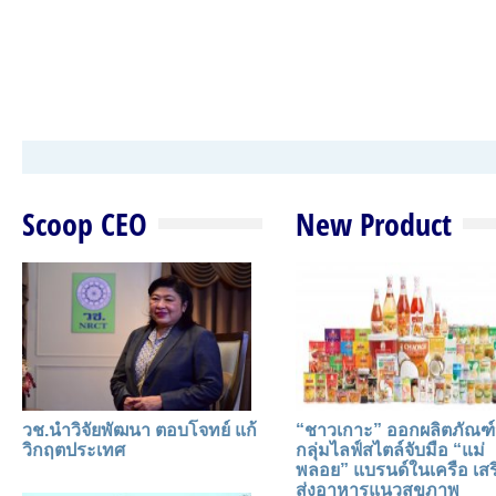
Scoop CEO
New Product
วช.นำวิจัยพัฒนา ตอบโจทย์ แก้
“ชาวเกาะ” ออกผลิตภัณฑ์
วิกฤตประเทศ
กลุ่มไลฟ์สไตล์จับมือ “แม่
พลอย” แบรนด์ในเครือ เสร
ส่งอาหารแนวสุขภาพ