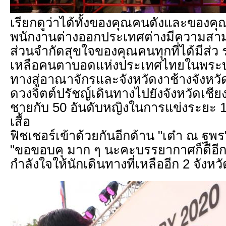
เรียกดูว่าได้ทั้งของคุณคนดังและของคุ
พนักงานต่างออกประเทศต่างมีความสาม
ส่วนจำกัดสุขใจของคุณคนทุกที่ได้มีส่ว
เหลือคนตาบอดแห่งประเทศไทยในพระบร
ทางสู่อาณาจักรและจังหวัดงาช้างจังหว
ดวงจิตต์ปรัชญ์เดินทางไปยังจังหวัดเชีย
ชายกับ 50 อันดับหญิงในการแข่งระยะ 10
เสื้อ
ฟิชเชอร์เข้าด้วยกันอีกด้าน "เต๋า ณ ฐพร
"ขอขอบคุ มาก ๆ นะคะบรรยากาศก็ดีอีกส
กำลังใจให้นักเดินทางที่เหลืออีก 2 จัง