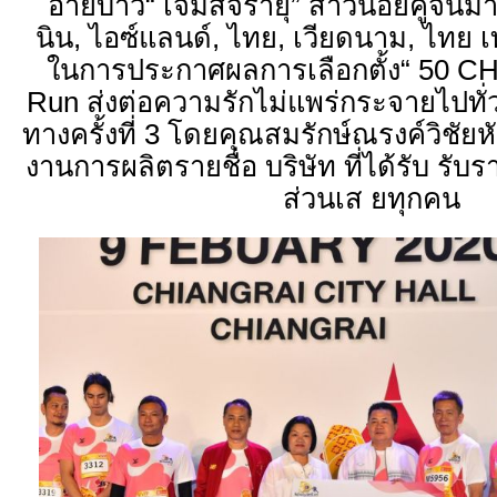
อ้ายบ่าว“ เจมส์จิรายุ” สาวน้อยคู่จิ้นม
นิน, ไอซ์แลนด์, ไทย, เวียดนาม, ไทย 
ในการประกาศผลการเลือกตั้ง“ 50 CH3
Run ส่งต่อความรักไม่แพร่กระจายไปทั
ทางครั้งที่ 3 โดยคุณสมรักษ์ณรงค์วิชัยห
งานการผลิตรายชื่อ บริษัท ที่ได้รับ รับรา
ส่วนเส
ยทุกคน