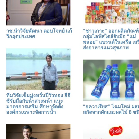
วช.นำวิจัยพัฒนา ตอบโจทย์ แก้
“ชาวเกาะ” ออกผลิตภัณฑ์
วิกฤตประเทศ
กลุ่มไลฟ์สไตล์จับมือ “แม่
พลอย” แบรนด์ในเครือ เสร
ส่งอาหารแนวสุขภาพ
ทีมวิจัยเข็มมุ่งหวั่นปีวัวทอง อีอี
ซีรับมือกับน้ำล่วงหน้า แนะ
มาตรการเสริม-ศึกษาจัดตั้ง
“อควาเรียส” โฉมใหม่ ผ
องค์กรเฉพาะจัดการน้ำ
สกัดจากผักและผลไม้ 8 ชน