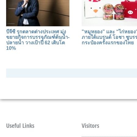
บีจีซี รุกตลาดต่างประเทศ มุ่ง
"หมูหยอง” และ “ไก่หยอง
ขยายกิจการบรรจุภัณฑ์ต้นน้ำ-
ภายใต้แบรนด์ โอชา ชูบรร
ปลายน้ำ วางเป้าปี 62 เติบโต
กระป๋องครั้งแรกของไทย
10%
Useful Links
Visitors