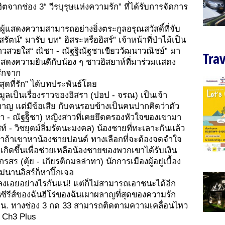
ิตจากช่อง 3“ วีรบุรุษแห่งความรัก” ที่ได้รับการจัดการ
้แสดงความสามารถอย่างยิ่งตระกูลอรุณสวัสดิ์ที่จับ
น์” มารับ บท“ อิสระหรืออิสร์” เจ้าหน้าที่ป่าไม้เป็น
วยใส“ ณิชา - ณัฐฐิณัฐชาเขียววัฒนาวณิชย์” มา
Trav
อแสดงความยินดีกับน้อง ๆ ชาวอิสยาห์ที่มาร่วมแสดง
รักจาก
สุดที่รัก” ได้บทประพันธ์โดย
เป็นเรื่องราวของอิสรา (ปอป - จรณ) เป็นเจ้า
าหาญ แต่มีข้อเสีย กับคนรอบข้างเป็นคนปากคิดว่าตัว
 - ณัฐฐิิชา) หญิงสาวที่เคยยึดครองหัวใจของเขามา
สท์ - วิชยุตม์ลิ่มรัตนะมงคล) น้องชายที่ทะเลาะกันแล้ว
่าถ้าเขาหาน้องชายปอนด์ ทางเลือกที่จะต้องจดจำใจ
เกิดขึ้นเพื่อช่วยเหลือน้องชายของพวกเขาได้รับเงิน
ร (ตุ้ย - เกียรติกมลล่าทา) นักการเมืองผู้อยู่เบื้อง
่นานอิสร์ก็หาปิ๊กเจอ
ะลงเอยอย่างไรกันแน่! แต่ก็ไม่สามารถเอาชนะได้อีก
นซีรีส์ของฉันฮีโร่ของฉันเผาผลาญที่สุดของความรัก
5.45 น. ทางช่อง 3 กด 33 สามารถติดตามความเคลื่อนไหว
น Ch3 Plus