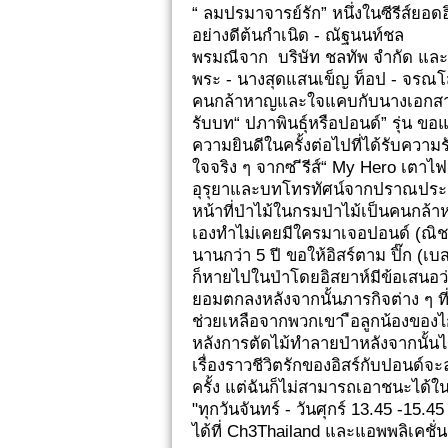
“ ลมปรมาจารย์รัก” หนึ่งในซีรีส์ยอดฮ
อย่างดีต้นกำเนิด - ณัฐนนท์ชล
พรมณีจาก บริษัท ชลทัพ จำกัด และผู
พระ - นางสุดแสนเข็ญ ท็อป - จรณโสรัต
คนกล้าหาญและใจแคบกับนางเอกสาวส
รับบท“ ปภาพินธุ์หรือปอนด์” รุ่น ข
ความยินดีในครั้งต่อไปที่ได้รับความ
ใจจริง ๆ จากซ ีรีส์“ My Hero เตาไฟ
อุรุยาและบทโทรทัศน์จากปราณประมูล
หน้าที่ป่าไม้ในกรมป่าไม้เป็นคนกล้
เองทำไม่เคยมีใครมาเจอปอนด์ (ณิชา
นานกว่า 5 ปี ขอให้อิสร์ตาม ปิ๊ก (เบ
ก็หายไปในป่าโดยอิสยาห์มีข้อเสนอว
ยอมตกลงหลังจากนั้นภารกิจต่าง ๆ ที่
ช่วยเหลือจากพวกเขา ือลูกน้องของไกรส
หลังการตัดไม้ทำลายป่าหลังจากนั้นไม
เรื่องราวชีวิตรักของอิสร์กับปอนด์จ
ครั้ง แต่ฉันก็ไม่สามารถเอาชนะได้ใ
"ทุกวันจันทร์ - วันศุกร์ 13.45 -1
ได้ที่ Ch3Thailand และแอพพลิเคชั่