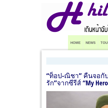
HOME
NEWS
TOU
“ท็อป-ณิชา” คืนจอกับ
รัก”จากซีรีส์ “My Hero 