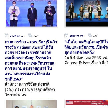
2020-08-07
913
2020-08-05
756
กรมการข้าว – มทร.ธัญบุรี คว้า
"เมื่อโลกเผชิญโลกอุบัติให
รางวัล Platinum Award ได้รับ
วิจัยและนวัตกรรมเป็นค
ถ้วยรางวัลพระราชทานจาก
สุดท้ายที่คาดหวัง"
สมเด็จพระกนิษฐาธิราชเจ้า
วันที่ 4 สิงหาคม 2563 วช.
กรมสมเด็จพระเทพรัตนราชสุ
จัดการอภิปรายเรื่อง"เมื่
ดาฯ สยามบรมราชกุมารี ใน
งาน “มหกรรมงานวิจัยแห่ง
ชาติ 2563”
สำนักงานการวิจัยแห่งชาติ
(วช.) กระทรวงการอุดมศึกษา
วิทยาศาสตร