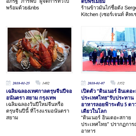
ดับพรีเมี่ยม
อภิรัฐ ภารพบ ผู้จัดการทั่วไป
พร้อมด้วย&nbs
ร้านข้าวมันไก่ชื่อดัง Ser
Kitchen (เซอร์เจนท์ คิทเช
2018-01-25
1482
2018-01-07
1352
เฉลิมฉลองเทศกาลตรุษจีนปีจอ
เปิดตัว “ดินเนอร์ อินเดอ
อนันตรา สยาม กรุงเทพ
ประเทศไทย”รับประทาน
อาหารลอยฟ้าระดับ 5 ดาว
เฉลิมฉลองวันปีใหม่จีนหรือ
เดียวในโลก
ตรุษจีนปีนี้ ที่โรงแรมอนันตรา
สยาม
“ดินเนอร์ อินเดอะสกาย
ประเทศไทย” ปรากฏการ
อาหาร