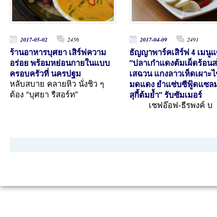
2017-05-02
2456
2017-04-09
2491
ร้านอาหารบุศยา เสิร์ฟความ
ธัญญาพาร์คเสิร์ฟ 4 เมนูแ
อร่อย พร้อมหย่อนกายในแบบ
“ปลาเก๋าแดงต้มเผ็ดร้อนส
ครอบครัวที่ นครปฐม
เสฉวน แกงลาวเห็ดเผาะไข
มดแดง ยำแซ่บซีฟู้ดแซล
หลับสบาย คลายหิว นั่งชิว ๆ
สุกี้ต้มย้ำ” รับซัมเมอร์
ต้อง “บุศยา รีสอร์ท”
เชฟอ๊อฟ-ธีรพงค์ บ