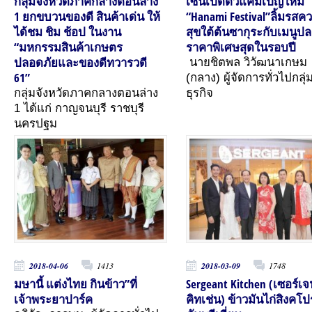
กลุ่มจังหวัดภาคกลางตอนล่าง
เซ็นเปิดตัวแคมเปญใหม่
1 ยกขบวนของดี สินค้าเด่น ให้
“Hanami Festival”ลิ้มรสค
ได้ชม ชิม ช้อป ในงาน
สุขใต้ต้นซากุระกับเมนูป
“มหกรรมสินค้าเกษตร
ราคาพิเศษสุดในรอบปี
ปลอดภัยและของดีทวารวดี
นายชิตพล วิวัฒนาเกษม
61”
(กลาง) ผู้จัดการทั่วไปกลุ่
กลุ่มจังหวัดภาคกลางตอนล่าง
ธุรกิจ
1 ได้แก่ กาญจนบุรี ราชบุรี
นครปฐม
2018-04-06
1413
2018-03-09
1748
มษานี้ แต่งไทย กินข้าว”ที่
Sergeant Kitchen (เซอร์เจ
เจ้าพระยาปาร์ค
คิทเช่น) ข้าวมันไก่สิงคโป