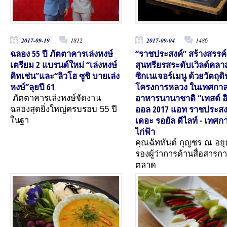
2017-09-19
1812
2017-09-04
1486
ฉลอง 55 ปี ภัตตาคารเล่งหงษ์
“ราชประสงค์” สร้างสรรค์
เตรียม 2 แบรนด์ใหม่ “เล่งหงษ์
สุนทรียรสระดับเวิลด์คลา
คิทเช่น”และ“ลิวโฮ ซูชิ บายเล่ง
ซิกเนเจอร์เมนู ด้วยวัตถุด
หงษ์”ลุยปี 61
โครงการหลวง ในเทศกา
อาหารนานาชาติ “เทสต์ อ
ภัตตาคารเล่งหงษ์จัดงาน
ออล 2017 แอท ราชประสง
ฉลองสุดยิ่งใหญ่ครบรอบ 55 ปี
เดอะ รอยัล ดีไลท์ - เทศก
ในฐา
ไก่ฟ้า
คุณฉัททันต์ กุญชร ณ อย
รองผู้ว่าการด้านสื่อสารก
ตลาด